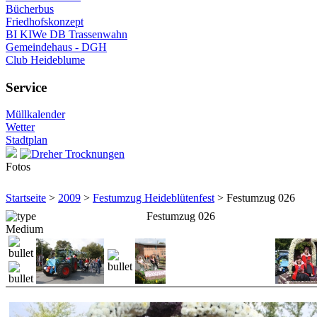
Bücherbus
Friedhofskonzept
BI KIWe DB Trassenwahn
Gemeindehaus - DGH
Club Heideblume
Service
Müllkalender
Wetter
Stadtplan
Fotos
Startseite
>
2009
>
Festumzug Heideblütenfest
> Festumzug 026
Festumzug 026
Medium