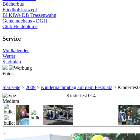
Bücherbus
Friedhofskonzept
BI KIWe DB Trassenwahn
Gemeindehaus - DGH
Club Heideblume
Service
Müllkalender
Wetter
Stadtplan
Fotos
Startseite
>
2009
>
Kindernachmittag auf dem Festplatz
> Kinderfest
Kinderfest 014
Medium